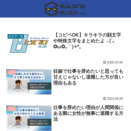
【コピペOK】キラキラの顔文字
顔文字一覧
や特殊文字をまとめたよ→(´｡
✪ω✪｡｀)✧*。
2025.03.06
妊娠で仕事を辞めたいと思っても
退職
甘えじゃないし退職した方が良い
理由もある
2023.04.09
仕事を辞めたい理由が人間関係に
退職
ある際に女性が無事に退職する方
法