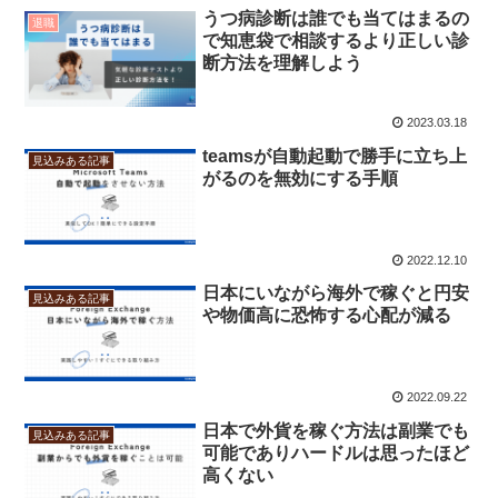
うつ病診断は誰でも当てはまるの
退職
で知恵袋で相談するより正しい診
断方法を理解しよう
2023.03.18
teamsが自動起動で勝手に立ち上
見込みある記事
がるのを無効にする手順
2022.12.10
日本にいながら海外で稼ぐと円安
見込みある記事
や物価高に恐怖する心配が減る
2022.09.22
日本で外貨を稼ぐ方法は副業でも
見込みある記事
可能でありハードルは思ったほど
高くない